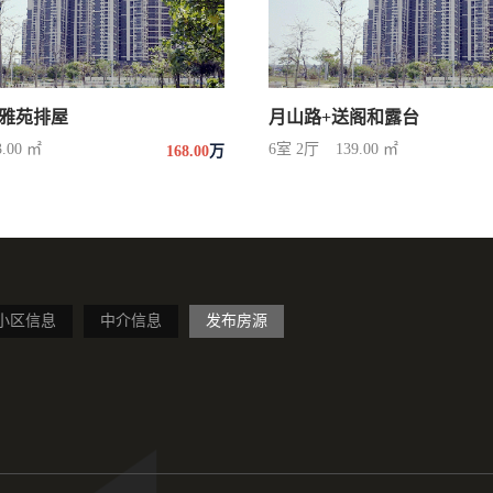
雅苑排屋
月山路+送阁和露台
3.00 ㎡
6室 2厅
139.00 ㎡
168.00
万
小区信息
中介信息
发布房源