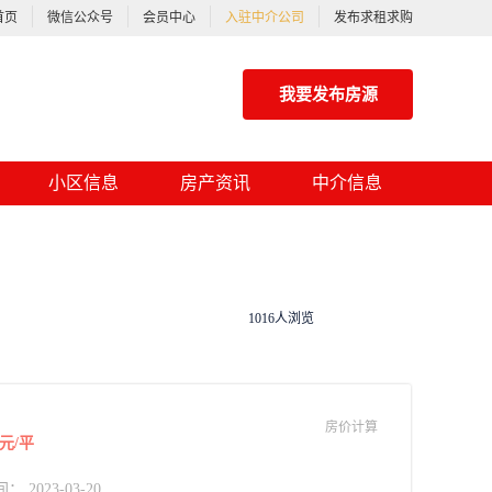
首页
微信公众号
会员中心
入驻中介公司
发布求租求购
我要发布房源
小区信息
房产资讯
中介信息
1016人浏览
房价计算
元/平
2023-03-20