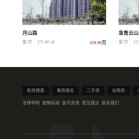
月山路
急售云山
室 厅
375.00 ㎡
室 厅
15
438.00
万
新房楼盘
看房报名
二手房
出租房
法律申明
套餐标准
金币充值
意见建议
联系我们