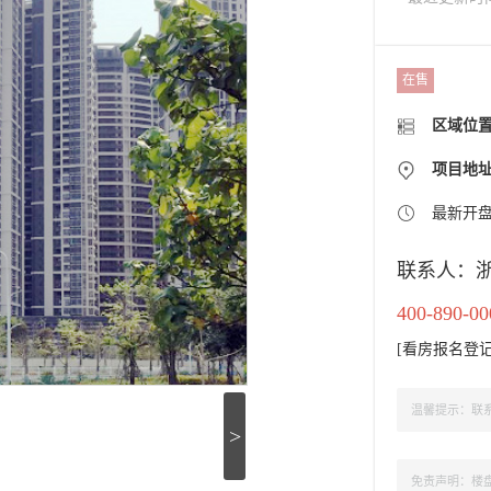
在售
区域位
项目地
最新开
联系人：
400-890-00
[
看房报名登
温馨提示：联系
>
免责声明：楼