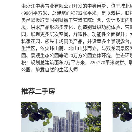
由浙江中奥置业有限公司开发的中奥邑墅，位于城北
49964平方米，总建筑面积70246平米，是以双
奥邑墅汲取美国别墅擅于营造庭院理念，设计多重内
境，讲求产品形态多元化，创造别墅级功能体验，营
园，展现更多层次空间，舒适性、功能性全面提升；大面
私家花园，领先市场同类产品，并设置多个景观露台，
生活区，依尖峰山麓、北山山脉而立，与双龙洞景区
园、景观生态公园等近20万方公园立体环绕，生态环
积：规划总建筑面积7万平方米，220-270平米双
公园、挚爱自然的生活大师
推荐二手房