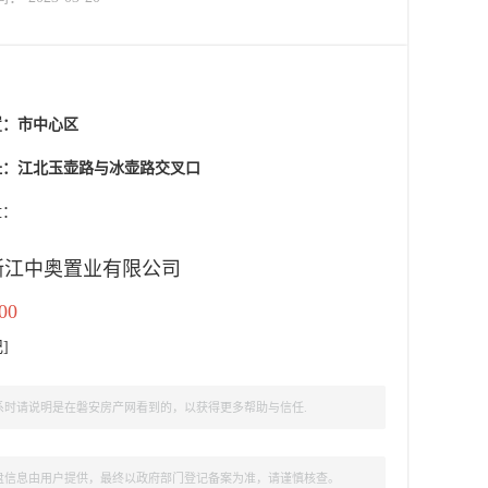
置：
市中心区
址：江北玉壶路与冰壶路交叉口
盘：
浙江中奥置业有限公司
00
记
]
时请说明是在磐安房产网看到的，以获得更多帮助与信任.
盘信息由用户提供，最终以政府部门登记备案为准，请谨慎核查。