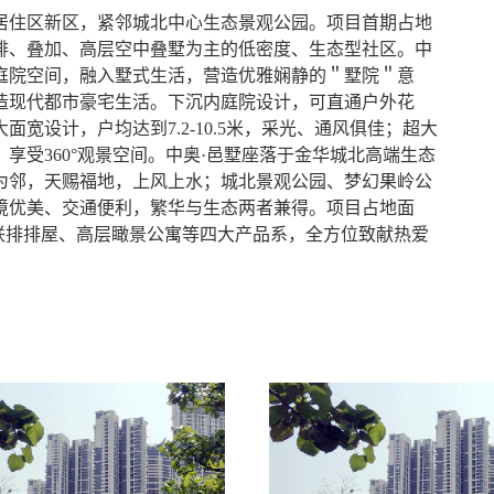
居住区新区，紧邻城北中心生态景观公园。项目首期占地
拼、联排、叠加、高层空中叠墅为主的低密度、生态型社区。中
庭院空间，融入墅式生活，营造优雅娴静的＂墅院＂意
造现代都市豪宅生活。下沉内庭院设计，可直通户外花
宽设计，户均达到7.2-10.5米，采光、通风俱佳；超大
享受360°观景空间。中奥·邑墅座落于金华城北高端生态
为邻，天赐福地，上风上水；城北景观公园、梦幻果岭公
境优美、交通便利，繁华与生态两者兼得。项目占地面
拼、联排排屋、高层瞰景公寓等四大产品系，全方位致献热爱