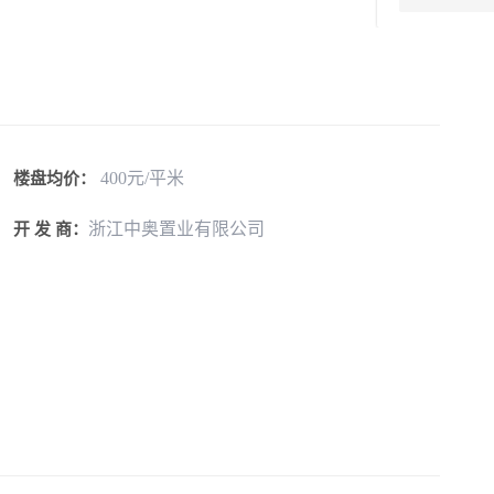
400元/平米
楼盘均价：
浙江中奥置业有限公司
开 发 商：